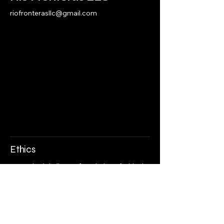
riofronterasllc@gmail.com
Ethics
Fronterizo is built on a foundation of ethical
storytelling, where the wellbeing and dignity of
those we photograph come first. Our goal is
to share authentic experiences and stories in a
respectful, non-extractive manner—
amplifying voices rather than exploiting them,